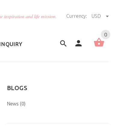
r inspiration and life mission.
Currency:
USD
US (USD)
English
0
INQUIRY
BLOGS
News (0)