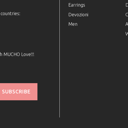
Earrings
D
 countries:
Devozioni
C
Men
A
W
ith MUCHO Love!!!
SUBSCRIBE