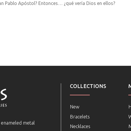
San Pablo Apóstol? Entonces… ¿qué vería Dios en ellos?
COLLECTIONS
New
Bracelets
e enameled metal
Necklaces