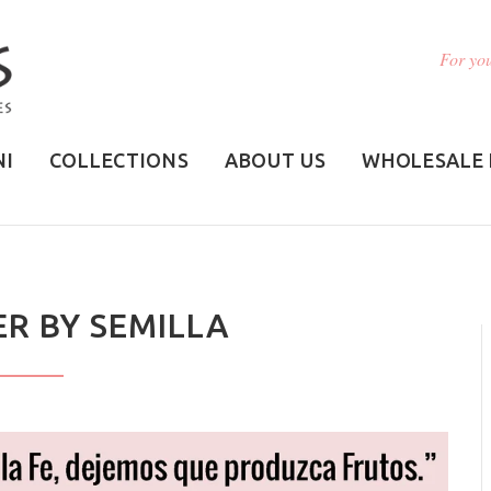
For you
NI
COLLECTIONS
ABOUT US
WHOLESALE 
ER BY SEMILLA