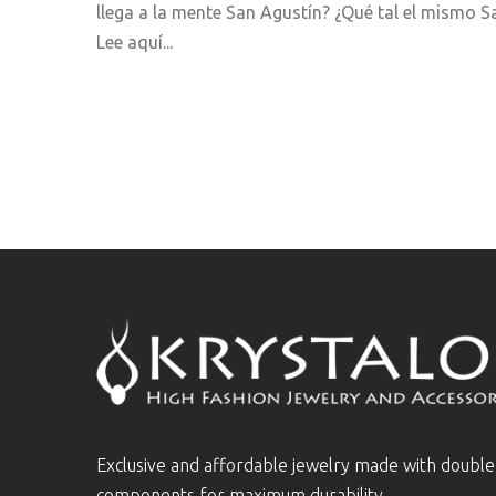
llega a la mente San Agustín? ¿Qué tal el mismo 
Lee aquí...
Exclusive and affordable jewelry made with doubl
components for maximum durability.