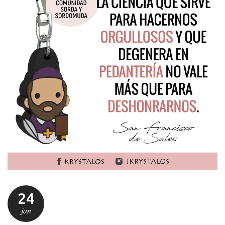
24
jan