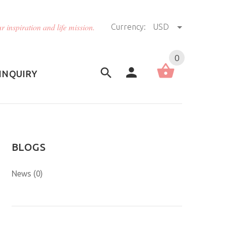
r inspiration and life mission.
Currency:
USD
US (USD)
English
0
INQUIRY
BLOGS
News (0)