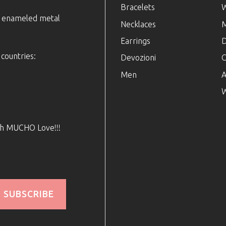
Bracelets
e enameled metal
Necklaces
Earrings
D
 countries:
Devozioni
C
Men
A
W
ith MUCHO Love!!!
SUBSCRIBE