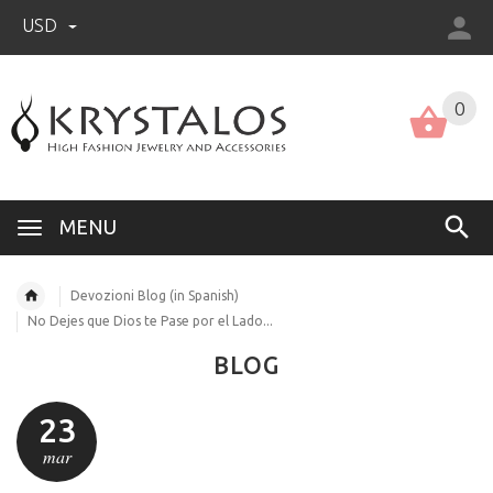
USD
US (USD)
English
0
MENU
Devozioni Blog (in Spanish)
No Dejes que Dios te Pase por el Lado...
BLOG
23
mar