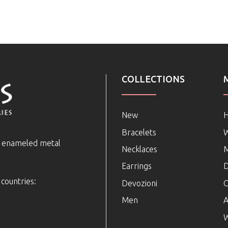
COLLECTIONS
New
Bracelets
e enameled metal
Necklaces
Earrings
D
 countries:
Devozioni
C
Men
A
W