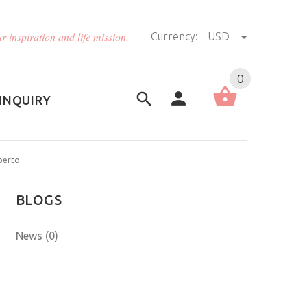
r inspiration and life mission.
Currency:
USD
US (USD)
English
0
INQUIRY
lberto
BLOGS
News (0)