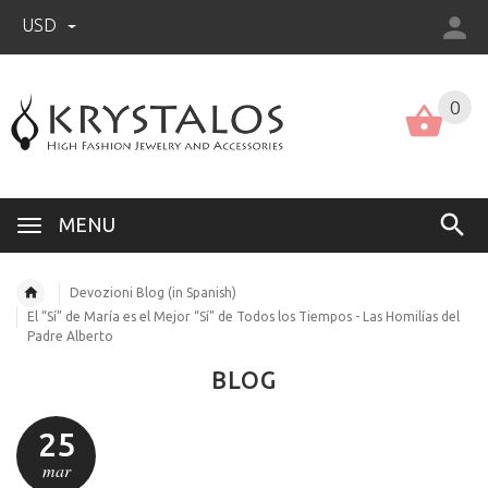
USD
US (USD)
English
0
MENU
Devozioni Blog (in Spanish)
El “Sí” de María es el Mejor “Sí” de Todos los Tiempos - Las Homilías del
Padre Alberto
BLOG
25
mar